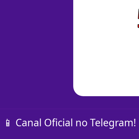
📱 Canal Oficial no Telegram!