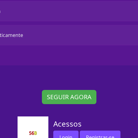
a
aticamente
SEGUIR AGORA
Acessos
Login
Registrar-se