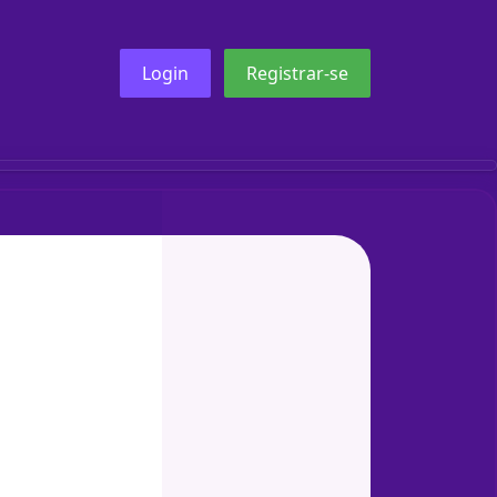
Login
Registrar-se