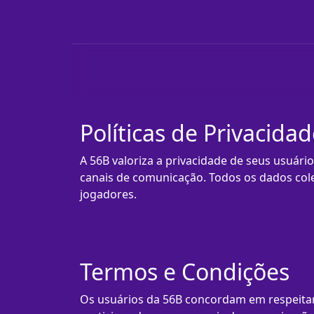
Políticas de Privacida
A 56B valoriza a privacidade de seus usuár
canais de comunicação. Todos os dados cole
jogadores.
Termos e Condições
Os usuários da 56B concordam em respeitar 