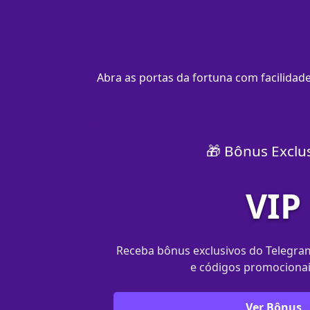
Abra as portas da fortuna com facilidad
🎁 Bônus Exclu
VIP
Receba bônus exclusivos do Telegra
e códigos promocionai
Ver Bônus