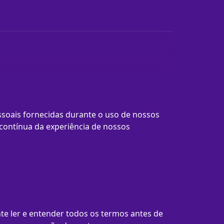
ssoais fornecidas durante o uso de nossos
 contínua da experiência de nossos
te ler e entender todos os termos antes de