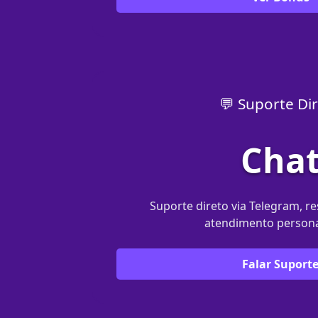
💬 Suporte Di
Cha
Suporte direto via Telegram, r
atendimento persona
Falar Suport