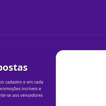
postas
no cadastro e em cada
promoções incríveis e
unte-se aos vencedores