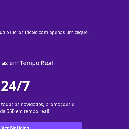
da e lucros fáceis com apenas um clique.
cias em Tempo Real
24/7
e todas as novidades, promoções e
 da 56B em tempo real!
Ver Notícias