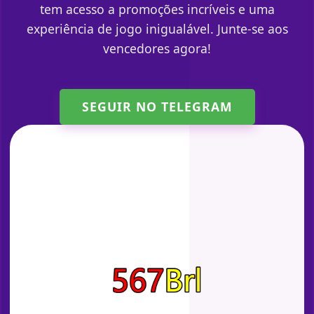
tem acesso a promoções incríveis e uma
experiência de jogo inigualável. Junte-se aos
vencedores agora!
SEGUIR NO TELEGRAM