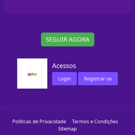
SEGUIR AGORA
Acessos
Login
Registrar-se
Políticas de Privacidade
Termos e Condições
Sitemap