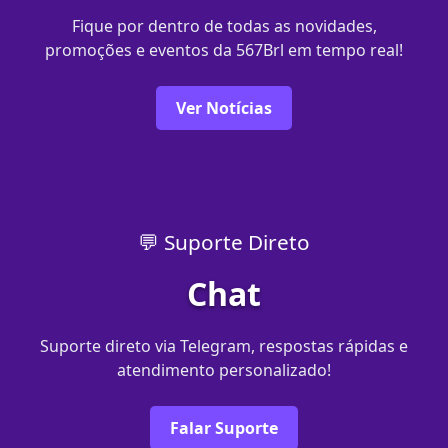
Fique por dentro de todas as novidades,
promoções e eventos da 567Brl em tempo real!
Ver Notícias
💬 Suporte Direto
Chat
Suporte direto via Telegram, respostas rápidas e
atendimento personalizado!
Falar Suporte