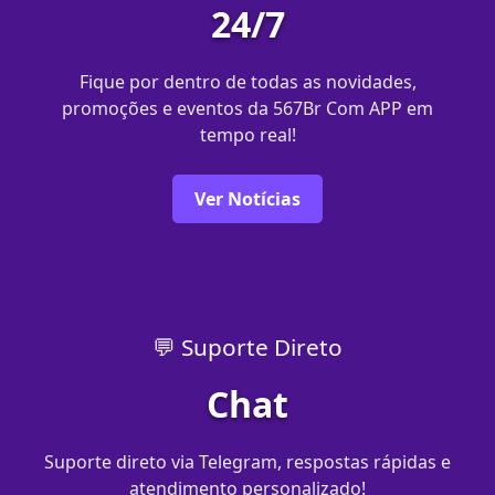
24/7
Fique por dentro de todas as novidades,
promoções e eventos da 567Br Com APP em
tempo real!
Ver Notícias
💬 Suporte Direto
Chat
Suporte direto via Telegram, respostas rápidas e
atendimento personalizado!