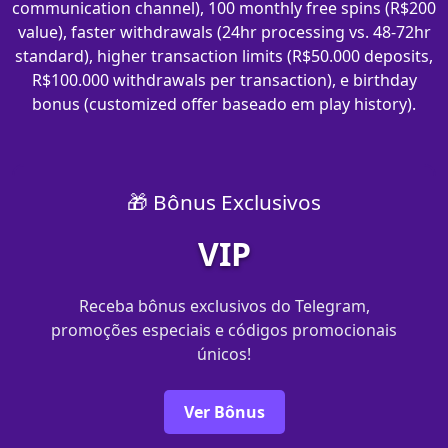
communication channel), 100 monthly free spins (R$200
value), faster withdrawals (24hr processing vs. 48-72hr
standard), higher transaction limits (R$50.000 deposits,
R$100.000 withdrawals per transaction), e birthday
bonus (customized offer baseado em play history).
🎁 Bônus Exclusivos
VIP
Receba bônus exclusivos do Telegram,
promoções especiais e códigos promocionais
únicos!
Ver Bônus