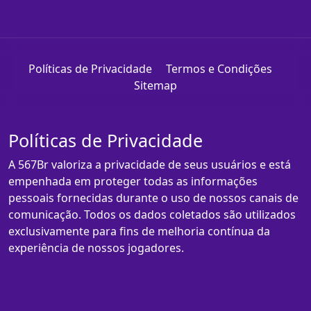
Políticas de Privacidade
Termos e Condições
Sitemap
Políticas de Privacidade
A 567Br valoriza a privacidade de seus usuários e está
empenhada em proteger todas as informações
pessoais fornecidas durante o uso de nossos canais de
comunicação. Todos os dados coletados são utilizados
exclusivamente para fins de melhoria contínua da
experiência de nossos jogadores.