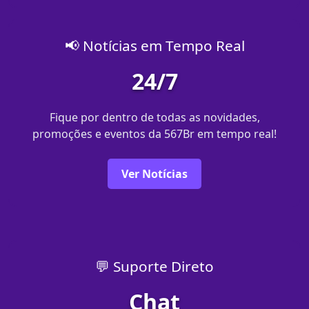
📢 Notícias em Tempo Real
24/7
Fique por dentro de todas as novidades,
promoções e eventos da 567Br em tempo real!
Ver Notícias
💬 Suporte Direto
Chat