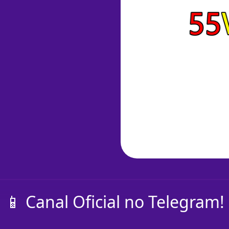
📱 Canal Oficial no Telegram!