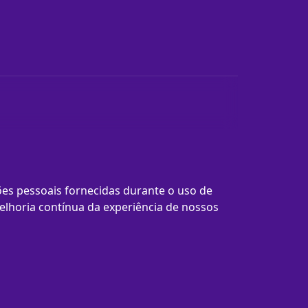
es pessoais fornecidas durante o uso de
elhoria contínua da experiência de nossos