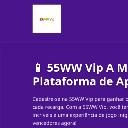
📱 55WW Vip A M
Plataforma de A
Cadastre-se na 55WW Vip para ganhar 
cada recarga. Com a 55WW Vip, você t
incríveis e uma experiência de jogo inig
vencedores agora!