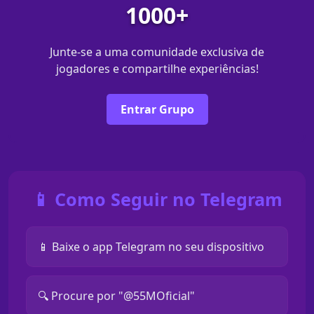
1000+
Junte-se a uma comunidade exclusiva de
jogadores e compartilhe experiências!
Entrar Grupo
📱 Como Seguir no Telegram
📱 Baixe o app Telegram no seu dispositivo
🔍 Procure por "@55MOficial"