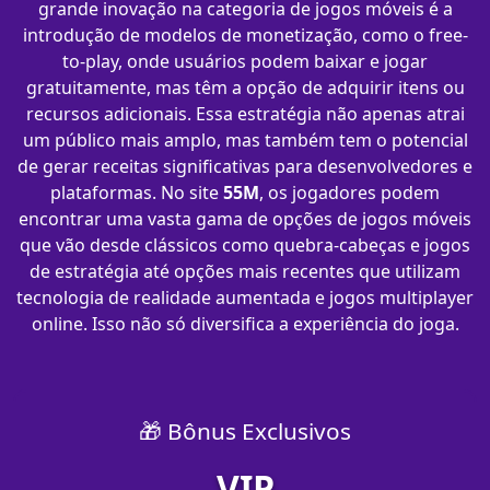
grande inovação na categoria de jogos móveis é a
introdução de modelos de monetização, como o free-
to-play, onde usuários podem baixar e jogar
gratuitamente, mas têm a opção de adquirir itens ou
recursos adicionais. Essa estratégia não apenas atrai
um público mais amplo, mas também tem o potencial
de gerar receitas significativas para desenvolvedores e
plataformas. No site
55M
, os jogadores podem
encontrar uma vasta gama de opções de jogos móveis
que vão desde clássicos como quebra-cabeças e jogos
de estratégia até opções mais recentes que utilizam
tecnologia de realidade aumentada e jogos multiplayer
online. Isso não só diversifica a experiência do joga.
🎁 Bônus Exclusivos
VIP