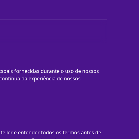
ssoais fornecidas durante o uso de nossos
 contínua da experiência de nossos
te ler e entender todos os termos antes de