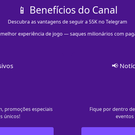
📱 Benefícios do Canal
Descubra as vantagens de seguir a 55K no Telegram
 melhor experiência de jogo — saques milionários com pag
sivos
📢 Notí
m, promoções especiais
Fique por dentro d
s únicos!
eventos