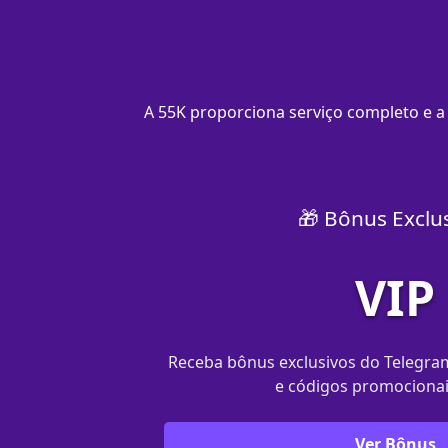
A 55K proporciona serviço completo e a
🎁 Bônus Exclu
VIP
Receba bônus exclusivos do Telegra
e códigos promocionai
Ver Bônus