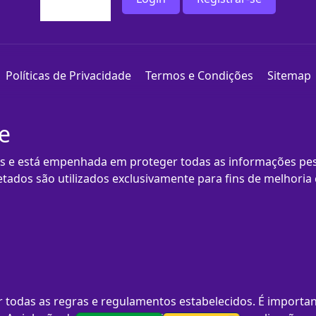
Políticas de Privacidade
Termos e Condições
Sitemap
de
ios e está empenhada em proteger todas as informações pe
tados são utilizados exclusivamente para fins de melhoria
todas as regras e regulamentos estabelecidos. É importan