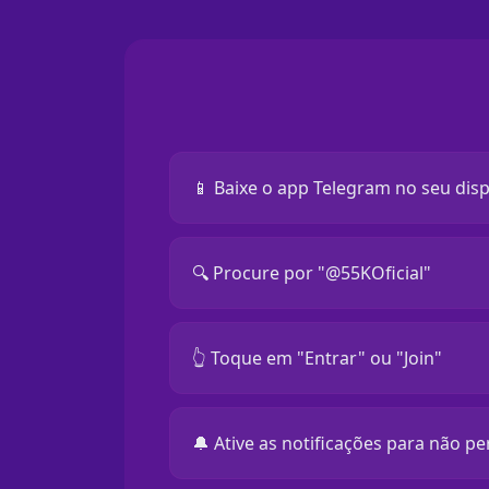
📱 Baixe o app Telegram no seu disp
🔍 Procure por "@55KOficial"
👆 Toque em "Entrar" ou "Join"
🔔 Ative as notificações para não p