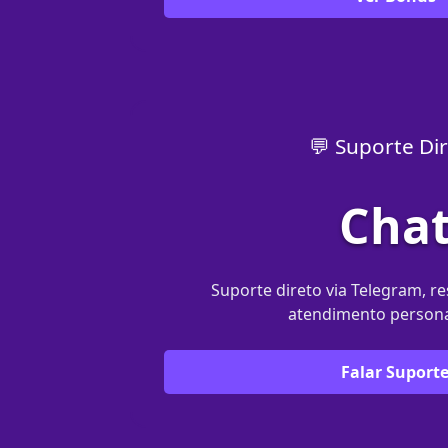
💬 Suporte Di
Cha
Suporte direto via Telegram, r
atendimento persona
Falar Suport