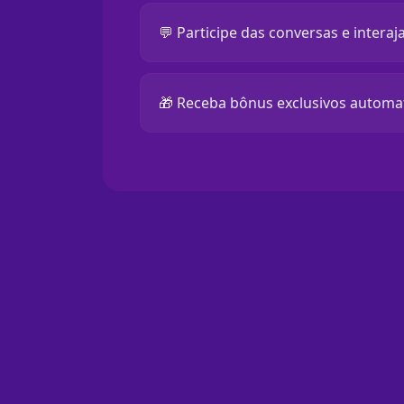
💬 Participe das conversas e interaj
🎁 Receba bônus exclusivos autom