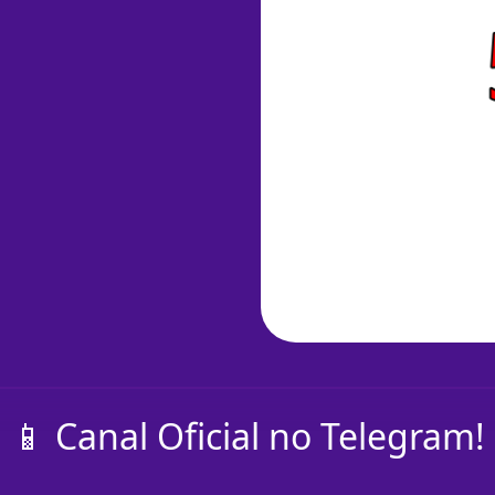
📱 Canal Oficial no Telegram!