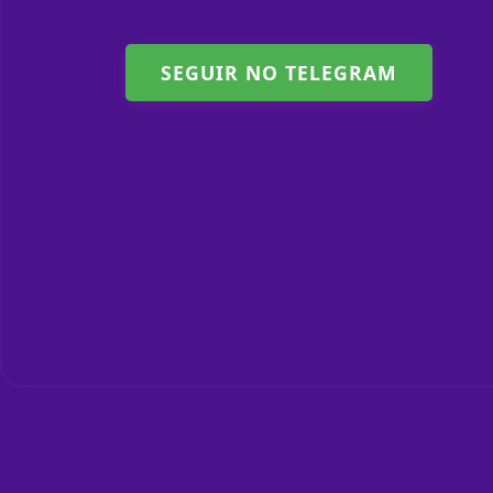
SEGUIR NO TELEGRAM