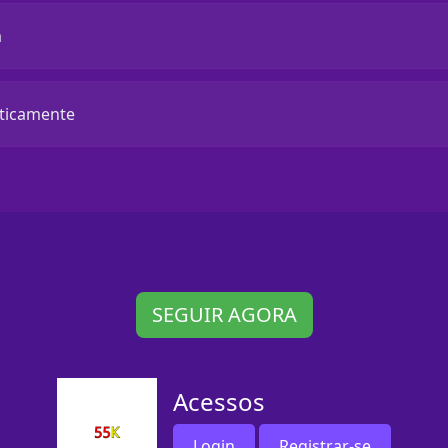
a
aticamente
SEGUIR AGORA
Acessos
Login
Registrar-se