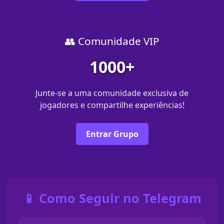
👥 Comunidade VIP
1000+
Junte-se a uma comunidade exclusiva de
jogadores e compartilhe experiências!
Entrar Grupo
📱 Como Seguir no Telegram