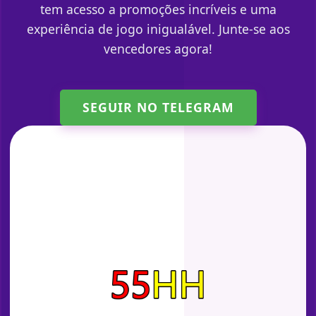
tem acesso a promoções incríveis e uma
experiência de jogo inigualável. Junte-se aos
vencedores agora!
SEGUIR NO TELEGRAM