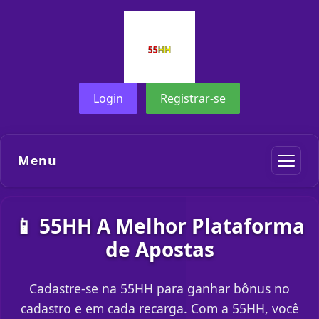
Login
Registrar-se
Menu
📱 55HH A Melhor Plataforma
de Apostas
Cadastre-se na 55HH para ganhar bônus no
cadastro e em cada recarga. Com a 55HH, você