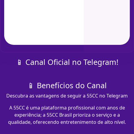
📱 Canal Oficial no Telegram!
📱 Benefícios do Canal
Descubra as vantagens de seguir a 55CC no Telegram
A 55CC é uma plataforma profissional com anos de
experiência; a 55CC Brasil prioriza o serviço e a
qualidade, oferecendo entretenimento de alto nível.