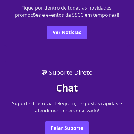
Fique por dentro de todas as novidades,
promoções e eventos da 55CC em tempo real!
Ver Notícias
💬 Suporte Direto
Chat
Suporte direto via Telegram, respostas rápidas e
atendimento personalizado!
Falar Suporte