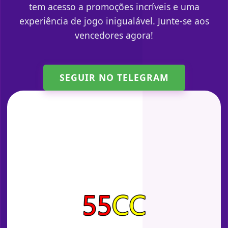
tem acesso a promoções incríveis e uma
experiência de jogo inigualável. Junte-se aos
vencedores agora!
SEGUIR NO TELEGRAM