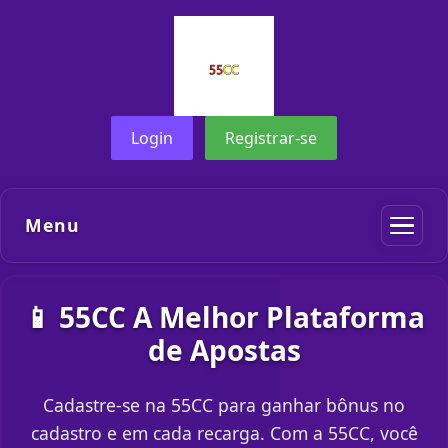
Login
Registrar-se
Menu
📱 55CC A Melhor Plataforma
de Apostas
Cadastre-se na 55CC para ganhar bônus no
cadastro e em cada recarga. Com a 55CC, você