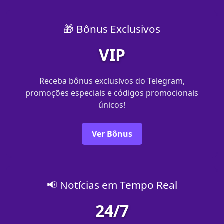
🎁 Bônus Exclusivos
VIP
Receba bônus exclusivos do Telegram,
promoções especiais e códigos promocionais
únicos!
Ver Bônus
📢 Notícias em Tempo Real
24/7