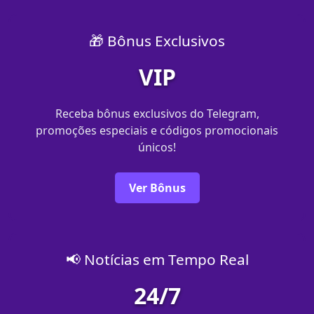
🎁 Bônus Exclusivos
VIP
Receba bônus exclusivos do Telegram,
promoções especiais e códigos promocionais
únicos!
Ver Bônus
📢 Notícias em Tempo Real
24/7