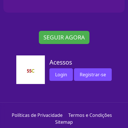
SEGUIR AGORA
Acessos
Login
Registrar-se
Políticas de Privacidade
Termos e Condições
Sitemap