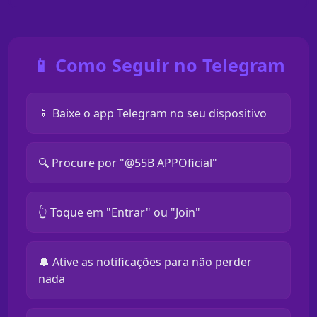
📱 Como Seguir no Telegram
📱 Baixe o app Telegram no seu dispositivo
🔍 Procure por "@55B APPOficial"
👆 Toque em "Entrar" ou "Join"
🔔 Ative as notificações para não perder
nada