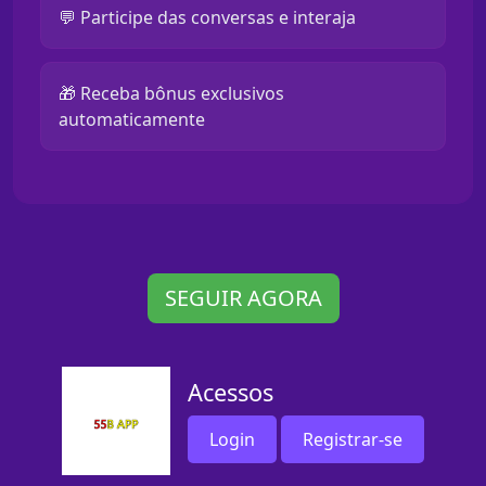
💬 Participe das conversas e interaja
🎁 Receba bônus exclusivos
automaticamente
SEGUIR AGORA
Acessos
Login
Registrar-se