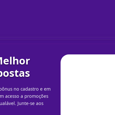
Melhor
postas
bônus no cadastro e em
em acesso a promoções
ualável. Junte-se aos