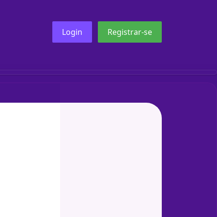
Login
Registrar-se