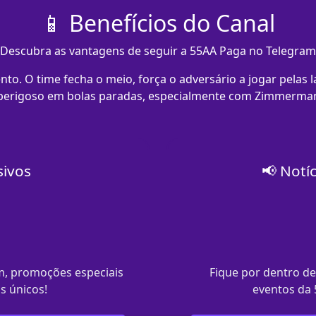
📱 Benefícios do Canal
Descubra as vantagens de seguir a 55AA Paga no Telegram
ento. O time fecha o meio, força o adversário a jogar pelas 
erigoso em bolas paradas, especialmente com Zimmerman
sivos
📢 Notí
m, promoções especiais
Fique por dentro d
s únicos!
eventos da 