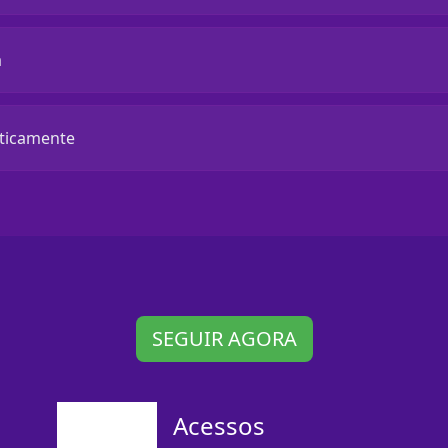
a
aticamente
SEGUIR AGORA
Acessos