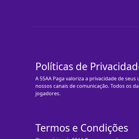
Políticas de Privacida
A 55AA Paga valoriza a privacidade de seus
nossos canais de comunicação. Todos os dad
jogadores.
Termos e Condições