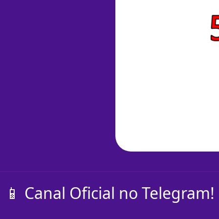
📱 Canal Oficial no Telegram!