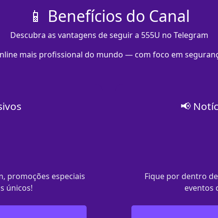
📱 Benefícios do Canal
Descubra as vantagens de seguir a 555U no Telegram
nline mais profissional do mundo — com foco em segurança,
sivos
📢 Notí
m, promoções especiais
Fique por dentro d
s únicos!
eventos 