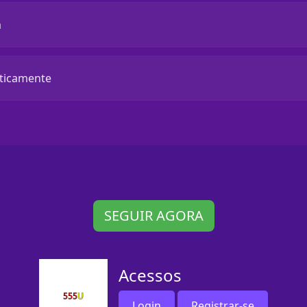
a
aticamente
SEGUIR AGORA
Acessos
Login
Registrar-se