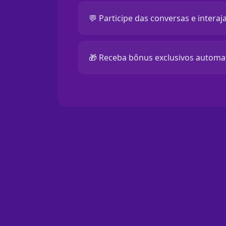
💬 Participe das conversas e interaj
🎁 Receba bônus exclusivos autom