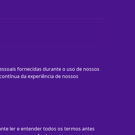
essoais fornecidas durante o uso de nossos
 contínua da experiência de nossos
nte ler e entender todos os termos antes