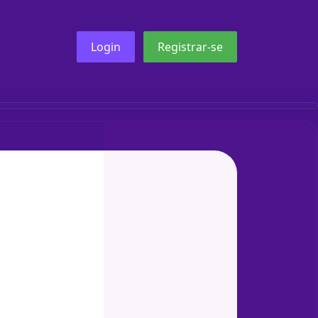
Login
Registrar-se