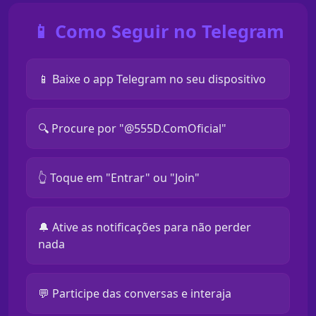
📱 Como Seguir no Telegram
📱 Baixe o app Telegram no seu dispositivo
🔍 Procure por "@555D.ComOficial"
👆 Toque em "Entrar" ou "Join"
🔔 Ative as notificações para não perder
nada
💬 Participe das conversas e interaja