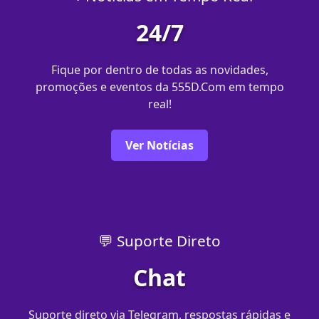
24/7
Fique por dentro de todas as novidades,
promoções e eventos da 555D.Com em tempo
real!
Ver Notícias
💬 Suporte Direto
Chat
Suporte direto via Telegram, respostas rápidas e