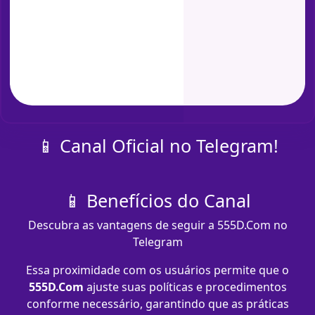
📱 Canal Oficial no Telegram!
📱 Benefícios do Canal
Descubra as vantagens de seguir a 555D.Com no
Telegram
Essa proximidade com os usuários permite que o
555D.Com
ajuste suas políticas e procedimentos
conforme necessário, garantindo que as práticas