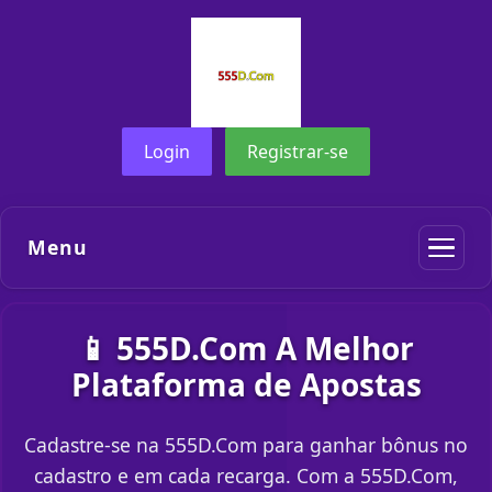
Login
Registrar-se
Menu
📱 555D.Com A Melhor
Plataforma de Apostas
Cadastre-se na 555D.Com para ganhar bônus no
cadastro e em cada recarga. Com a 555D.Com,