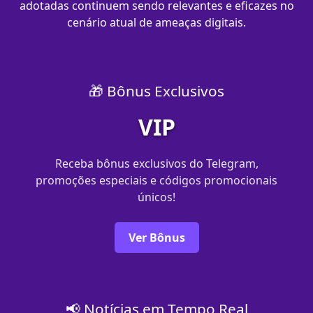
adotadas continuem sendo relevantes e eficazes no
cenário atual de ameaças digitais.
🎁 Bônus Exclusivos
VIP
Receba bônus exclusivos do Telegram,
promoções especiais e códigos promocionais
únicos!
Ver Bônus
📢 Notícias em Tempo Real