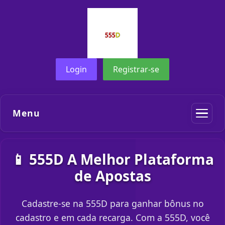
Login
Registrar-se
Menu
📱 555D A Melhor Plataforma
de Apostas
Cadastre-se na 555D para ganhar bônus no
cadastro e em cada recarga. Com a 555D, você