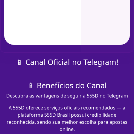
📱 Canal Oficial no Telegram!
📱 Benefícios do Canal
Descubra as vantagens de seguir a 555D no Telegram
A 555D oferece serviços oficiais recomendados — a
plataforma 555D Brasil possui credibilidade
reconhecida, sendo sua melhor escolha para apostas
online.