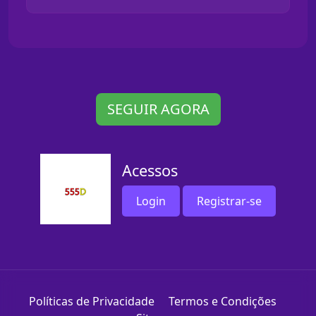
SEGUIR AGORA
Acessos
Login
Registrar-se
Políticas de Privacidade
Termos e Condições