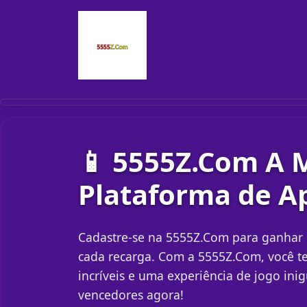
📱 5555Z.Com A 
Plataforma de A
Cadastre-se na 5555Z.Com para ganhar
cada recarga. Com a 5555Z.Com, você 
incríveis e uma experiência de jogo inig
vencedores agora!