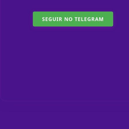
SEGUIR NO TELEGRAM