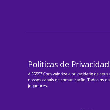
Políticas de Privacida
A 5555Z.Com valoriza a privacidade de seu
nossos canais de comunicação. Todos os dad
jogadores.