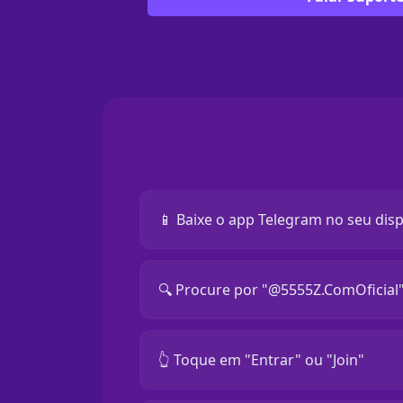
📱 Baixe o app Telegram no seu disp
🔍 Procure por "@5555Z.ComOficial
👆 Toque em "Entrar" ou "Join"