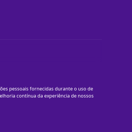
ões pessoais fornecidas durante o uso de
elhoria contínua da experiência de nossos