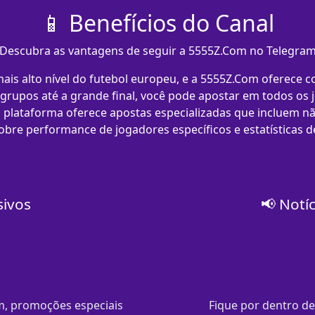
📱 Benefícios do Canal
Descubra as vantagens de seguir a 5555Z.Com no Telegra
s alto nível do futebol europeu, e a 5555Z.Com oferece c
 grupos até a grande final, você pode apostar em todos os
sa plataforma oferece apostas especializadas que incluem 
obre performance de jogadores específicos e estatísticas d
sivos
📢 Notí
m, promoções especiais
Fique por dentro d