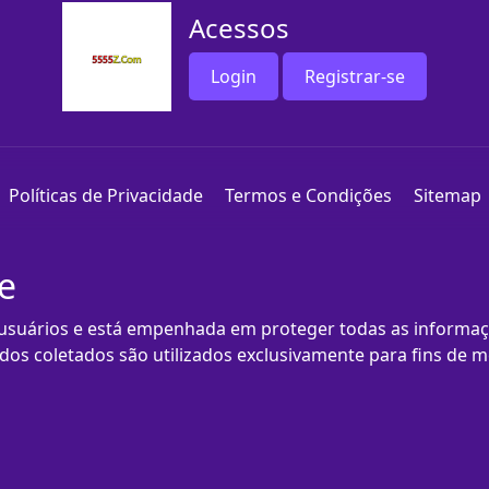
Acessos
Login
Registrar-se
Políticas de Privacidade
Termos e Condições
Sitemap
de
s usuários e está empenhada em proteger todas as informaç
os coletados são utilizados exclusivamente para fins de m