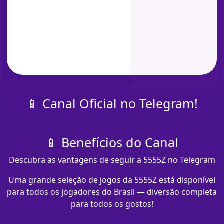
📱 Canal Oficial no Telegram!
📱 Benefícios do Canal
Descubra as vantagens de seguir a 5555Z no Telegram
Uma grande seleção de jogos da 5555Z está disponível
para todos os jogadores do Brasil — diversão completa
para todos os gostos!