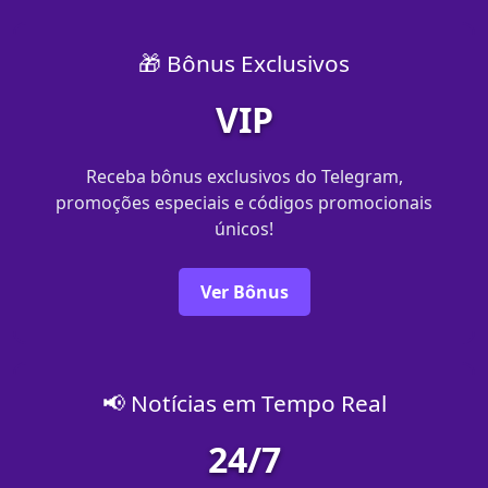
🎁 Bônus Exclusivos
VIP
Receba bônus exclusivos do Telegram,
promoções especiais e códigos promocionais
únicos!
Ver Bônus
📢 Notícias em Tempo Real
24/7