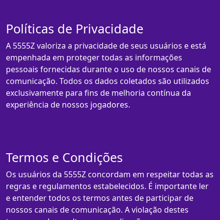
Políticas de Privacidade
A 5555Z valoriza a privacidade de seus usuários e está
empenhada em proteger todas as informações
pessoais fornecidas durante o uso de nossos canais de
comunicação. Todos os dados coletados são utilizados
exclusivamente para fins de melhoria contínua da
experiência de nossos jogadores.
Termos e Condições
Os usuários da 5555Z concordam em respeitar todas as
regras e regulamentos estabelecidos. É importante ler
e entender todos os termos antes de participar de
nossos canais de comunicação. A violação destes