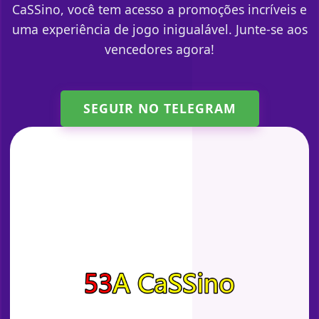
CaSSino, você tem acesso a promoções incríveis e
uma experiência de jogo inigualável. Junte-se aos
vencedores agora!
SEGUIR NO TELEGRAM