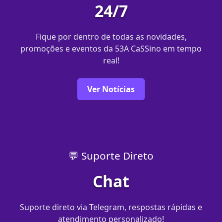
24/7
Fique por dentro de todas as novidades,
promoções e eventos da 53A CaSSino em tempo
real!
Ver Notícias
💬 Suporte Direto
Chat
Suporte direto via Telegram, respostas rápidas e
atendimento personalizado!