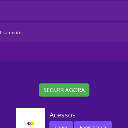
a
aticamente
SEGUIR AGORA
Acessos
Login
Registrar-se