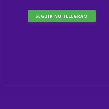
SEGUIR NO TELEGRAM