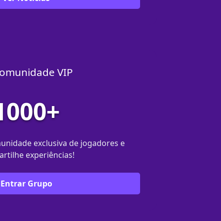
Comunidade VIP
1000+
unidade exclusiva de jogadores e
rtilhe experiências!
Entrar Grupo