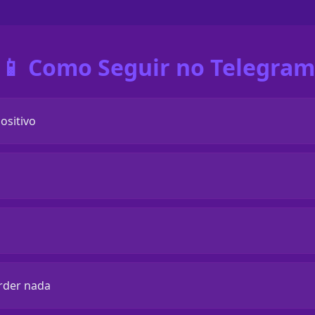
📱 Como Seguir no Telegram
ositivo
erder nada