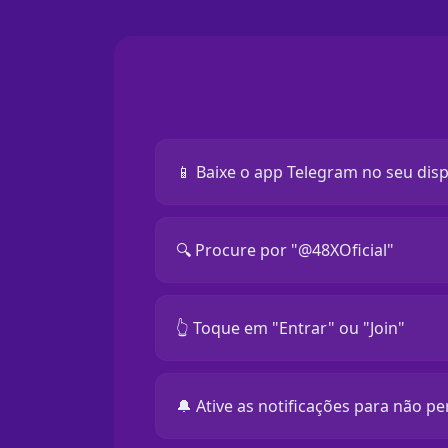
📱 Baixe o app Telegram no seu disp
🔍 Procure por "@48XOficial"
👆 Toque em "Entrar" ou "Join"
🔔 Ative as notificações para não p