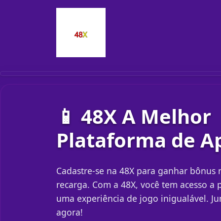
📱 48X A Melhor
Plataforma de A
Cadastre-se na 48X para ganhar bônus 
recarga. Com a 48X, você tem acesso a 
uma experiência de jogo inigualável. J
agora!