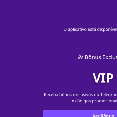
O aplicativo está disponív
🎁 Bônus Exclu
VIP
Receba bônus exclusivos do Telegra
e códigos promocionai
Ver Bônus