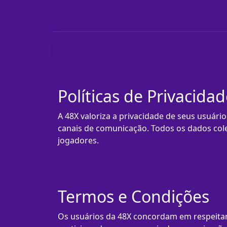
Políticas de Privacida
A 48X valoriza a privacidade de seus usuár
canais de comunicação. Todos os dados cole
jogadores.
Termos e Condições
Os usuários da 48X concordam em respeitar 