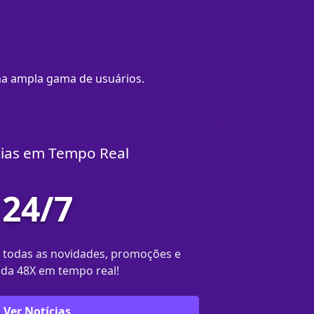
uma ampla gama de usuários.
cias em Tempo Real
24/7
e todas as novidades, promoções e
 da 48X em tempo real!
Ver Notícias