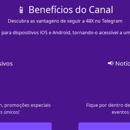
📱 Benefícios do Canal
Descubra as vantagens de seguir a 48X no Telegram
el para dispositivos iOS e Android, tornando-o acessível a 
sivos
📢 Notí
m, promoções especiais
Fique por dentro d
s únicos!
eventos