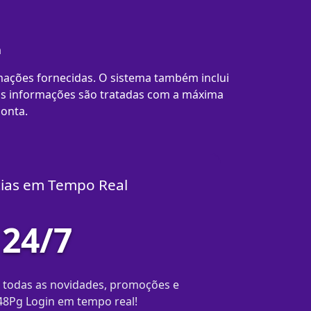
m
mações fornecidas. O sistema também inclui
 as informações são tratadas com a máxima
ponta.
cias em Tempo Real
24/7
e todas as novidades, promoções e
48Pg Login em tempo real!