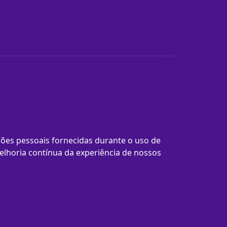
ções pessoais fornecidas durante o uso de
elhoria contínua da experiência de nossos