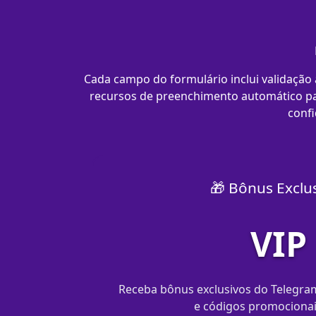
Cada campo do formulário inclui validação
recursos de preenchimento automático par
confi
🎁 Bônus Exclu
VIP
Receba bônus exclusivos do Telegra
e códigos promocionai