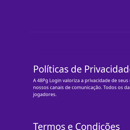
Políticas de Privacida
A 48Pg Login valoriza a privacidade de seu
nossos canais de comunicação. Todos os dad
jogadores.
Termos e Condições