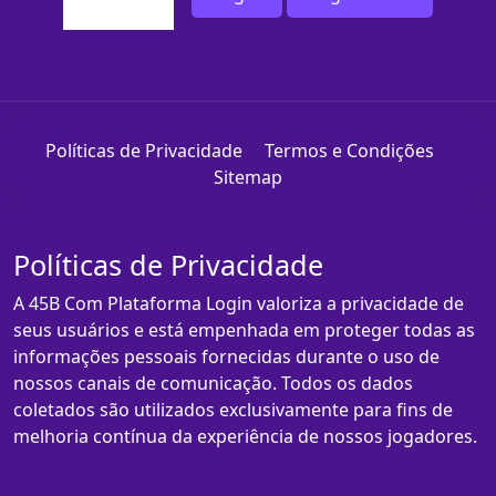
Políticas de Privacidade
Termos e Condições
Sitemap
Políticas de Privacidade
A 45B Com Plataforma Login valoriza a privacidade de
seus usuários e está empenhada em proteger todas as
informações pessoais fornecidas durante o uso de
nossos canais de comunicação. Todos os dados
coletados são utilizados exclusivamente para fins de
melhoria contínua da experiência de nossos jogadores.