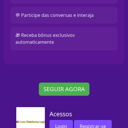
💬 Participe das conversas e interaja
🎁 Receba bônus exclusivos
automaticamente
SEGUIR AGORA
Acessos
Login
Registrar-se