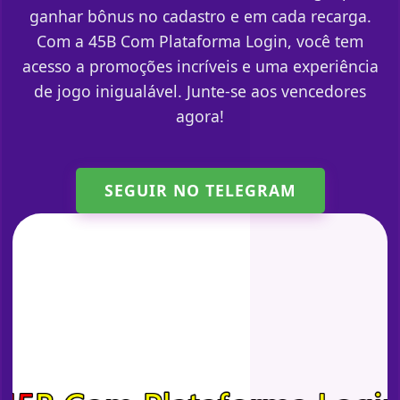
ganhar bônus no cadastro e em cada recarga.
Com a 45B Com Plataforma Login, você tem
acesso a promoções incríveis e uma experiência
de jogo inigualável. Junte-se aos vencedores
agora!
SEGUIR NO TELEGRAM