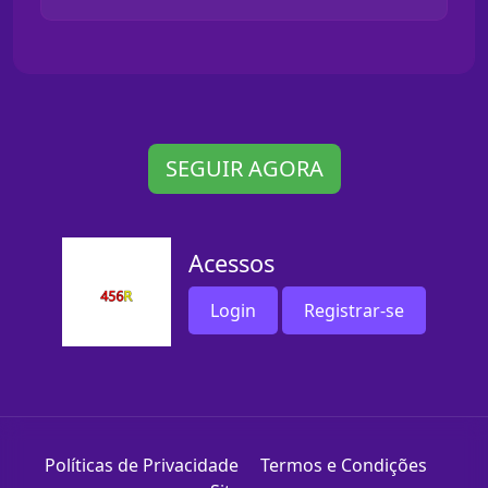
SEGUIR AGORA
Acessos
Login
Registrar-se
Políticas de Privacidade
Termos e Condições