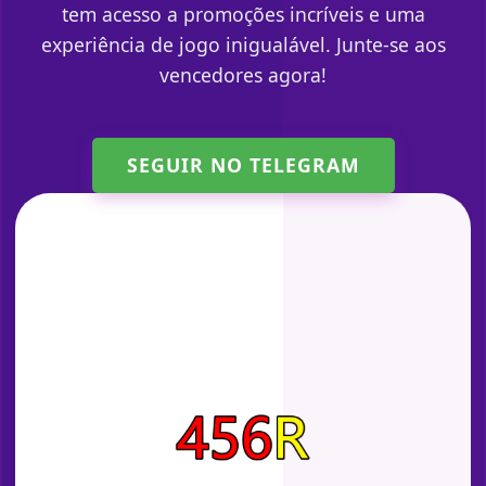
tem acesso a promoções incríveis e uma
experiência de jogo inigualável. Junte-se aos
vencedores agora!
SEGUIR NO TELEGRAM