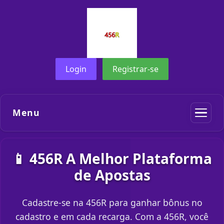
Login
Registrar-se
Menu
📱 456R A Melhor Plataforma
de Apostas
Cadastre-se na 456R para ganhar bônus no
cadastro e em cada recarga. Com a 456R, você