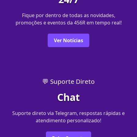
Fique por dentro de todas as novidades,
promoções e eventos da 456R em tempo real!
Ver Notícias
💬 Suporte Direto
Chat
Suporte direto via Telegram, respostas rápidas e
atendimento personalizado!