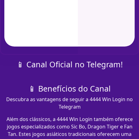
📱 Canal Oficial no Telegram!
📱 Benefícios do Canal
Descubra as vantagens de seguir a 4444 Win Login no
Telegram
Além dos clássicos, a 4444 Win Login também oferece
jogos especializados como Sic Bo, Dragon Tiger e Fan
Tan. Estes jogos asiáticos tradicionais oferecem uma