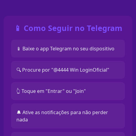
📱 Como Seguir no Telegram
📱 Baixe o app Telegram no seu dispositivo
🔍 Procure por "@4444 Win LoginOficial"
👆 Toque em "Entrar" ou "Join"
🔔 Ative as notificações para não perder
nada