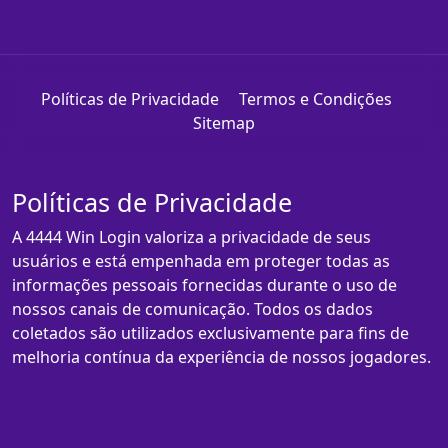
Políticas de Privacidade
Termos e Condições
Sitemap
Políticas de Privacidade
A 4444 Win Login valoriza a privacidade de seus
usuários e está empenhada em proteger todas as
informações pessoais fornecidas durante o uso de
nossos canais de comunicação. Todos os dados
coletados são utilizados exclusivamente para fins de
melhoria contínua da experiência de nossos jogadores.