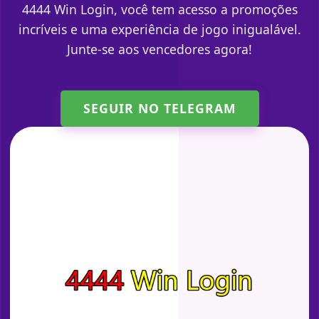
4444 Win Login, você tem acesso a promoções
incríveis e uma experiência de jogo inigualável.
Junte-se aos vencedores agora!
SEGUIR NO TELEGRAM