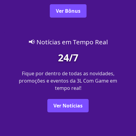
Ver Bônus
📢 Notícias em Tempo Real
24/7
Fique por dentro de todas as novidades,
promoções e eventos da 3L Com Game em
tempo real!
Ver Notícias