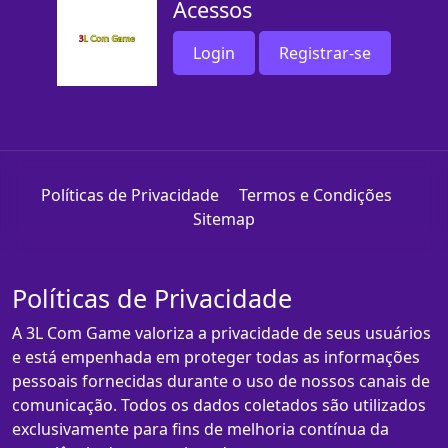
Acessos
Login
Registrar-se
Políticas de Privacidade
Termos e Condições
Sitemap
Políticas de Privacidade
A 3L Com Game valoriza a privacidade de seus usuários
e está empenhada em proteger todas as informações
pessoais fornecidas durante o uso de nossos canais de
comunicação. Todos os dados coletados são utilizados
exclusivamente para fins de melhoria contínua da