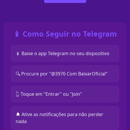
📱 Como Seguir no Telegram
📱 Baixe o app Telegram no seu dispositivo
🔍 Procure por "@3976 Com BaixarOficial"
👆 Toque em "Entrar" ou "Join"
🔔 Ative as notificações para não perder
nada