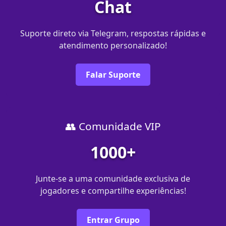
Chat
Suporte direto via Telegram, respostas rápidas e
atendimento personalizado!
Falar Suporte
👥 Comunidade VIP
1000+
Junte-se a uma comunidade exclusiva de
jogadores e compartilhe experiências!
Entrar Grupo