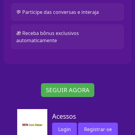
💬 Participe das conversas e interaja
🎁 Receba bônus exclusivos
automaticamente
SEGUIR AGORA
Acessos
Login
Registrar-se