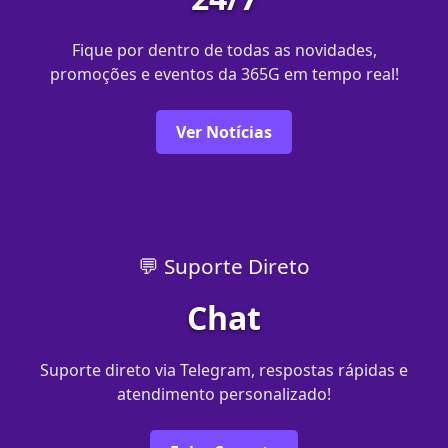
Fique por dentro de todas as novidades,
promoções e eventos da 365G em tempo real!
Ver Notícias
💬 Suporte Direto
Chat
Suporte direto via Telegram, respostas rápidas e
atendimento personalizado!