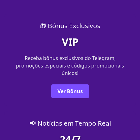
🎁 Bônus Exclusivos
VIP
Receba bônus exclusivos do Telegram,
promoções especiais e códigos promocionais
únicos!
Ver Bônus
📢 Notícias em Tempo Real
24/7