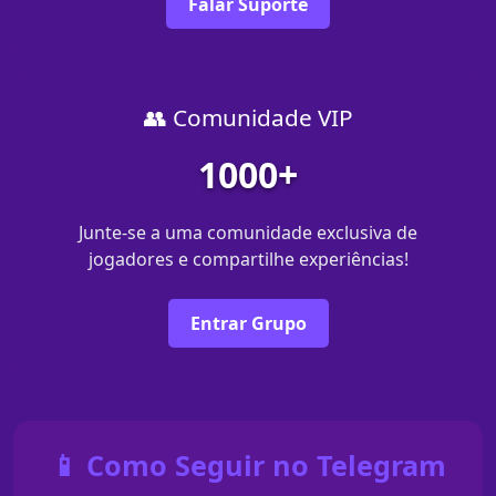
Falar Suporte
👥 Comunidade VIP
1000+
Junte-se a uma comunidade exclusiva de
jogadores e compartilhe experiências!
Entrar Grupo
📱 Como Seguir no Telegram