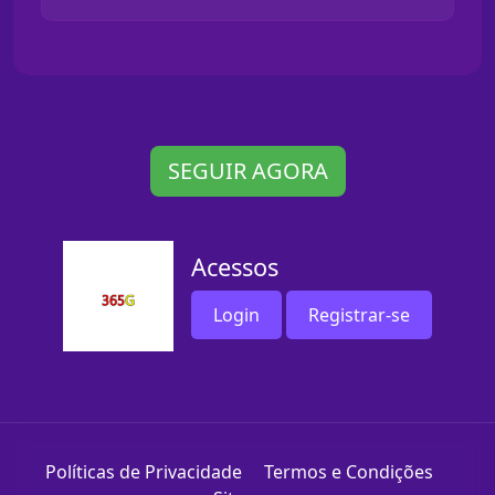
SEGUIR AGORA
Acessos
Login
Registrar-se
Políticas de Privacidade
Termos e Condições