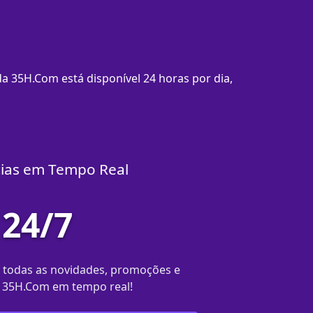
a 35H.Com está disponível 24 horas por dia,
cias em Tempo Real
24/7
e todas as novidades, promoções e
 35H.Com em tempo real!