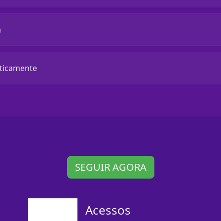
a
aticamente
SEGUIR AGORA
Acessos