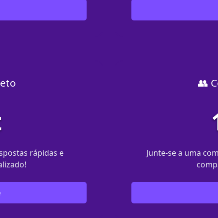
reto
👥 
t
espostas rápidas e
Junte-se a uma com
lizado!
compa
e