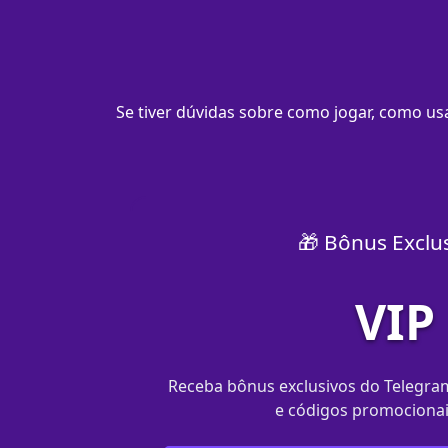
Se tiver dúvidas sobre como jogar, como us
🎁 Bônus Exclu
VIP
Receba bônus exclusivos do Telegra
e códigos promocionai