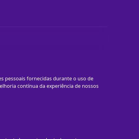
s pessoais fornecidas durante o uso de
elhoria contínua da experiência de nossos