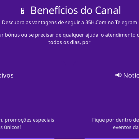
📱 Benefícios do Canal
Descubra as vantagens de seguir a 35H.Com no Telegram
ar bônus ou se precisar de qualquer ajuda, o atendimento d
todos os dias, por
sivos
📢 Notí
m, promoções especiais
Fique por dentro d
s únicos!
eventos da