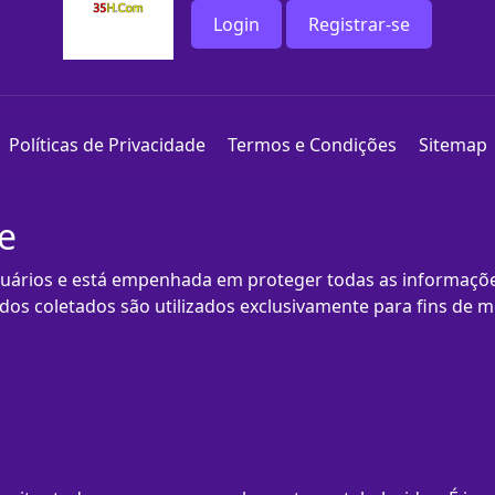
Login
Registrar-se
Políticas de Privacidade
Termos e Condições
Sitemap
de
usuários e está empenhada em proteger todas as informaçõe
os coletados são utilizados exclusivamente para fins de m