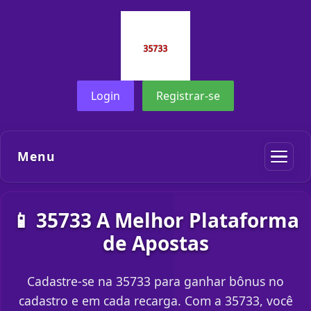
Login
Registrar-se
Menu
📱 35733 A Melhor Plataforma
de Apostas
Cadastre-se na 35733 para ganhar bônus no
cadastro e em cada recarga. Com a 35733, você