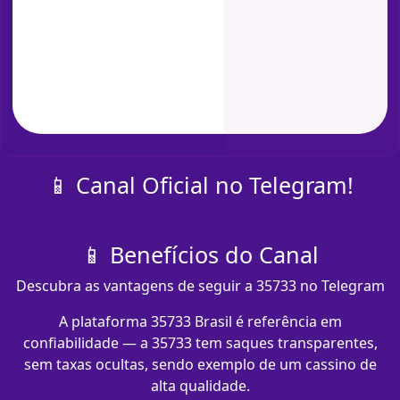
📱 Canal Oficial no Telegram!
📱 Benefícios do Canal
Descubra as vantagens de seguir a 35733 no Telegram
A plataforma 35733 Brasil é referência em
confiabilidade — a 35733 tem saques transparentes,
sem taxas ocultas, sendo exemplo de um cassino de
alta qualidade.