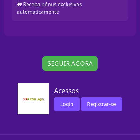
🎁 Receba bônus exclusivos
automaticamente
SEGUIR AGORA
Acessos
Login
Registrar-se