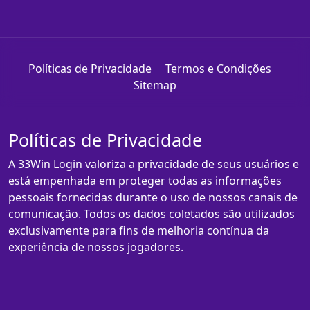
Políticas de Privacidade
Termos e Condições
Sitemap
Políticas de Privacidade
A 33Win Login valoriza a privacidade de seus usuários e
está empenhada em proteger todas as informações
pessoais fornecidas durante o uso de nossos canais de
comunicação. Todos os dados coletados são utilizados
exclusivamente para fins de melhoria contínua da
experiência de nossos jogadores.