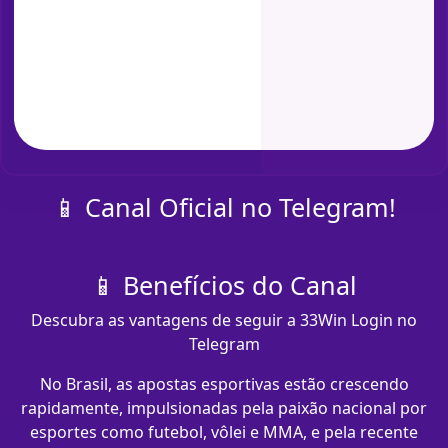
📱 Canal Oficial no Telegram!
📱 Benefícios do Canal
Descubra as vantagens de seguir a 33Win Login no
Telegram
No Brasil, as apostas esportivas estão crescendo
rapidamente, impulsionadas pela paixão nacional por
esportes como futebol, vôlei e MMA, e pela recente