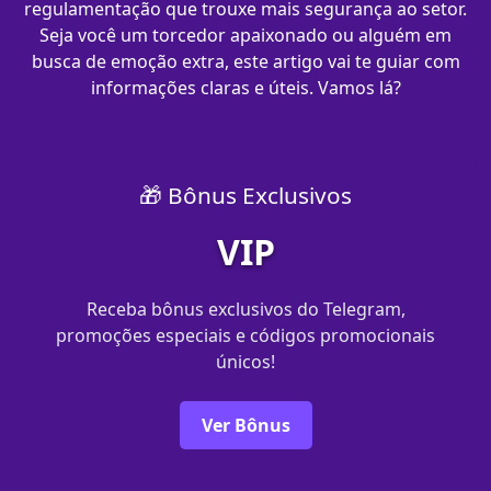
regulamentação que trouxe mais segurança ao setor.
Seja você um torcedor apaixonado ou alguém em
busca de emoção extra, este artigo vai te guiar com
informações claras e úteis. Vamos lá?
🎁 Bônus Exclusivos
VIP
Receba bônus exclusivos do Telegram,
promoções especiais e códigos promocionais
únicos!
Ver Bônus