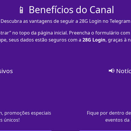
📱 Benefícios do Canal
Descubra as vantagens de seguir a 28G Login no Telegram
istrar” no topo da página inicial. Preencha o formulário c
upe, seus dados estão seguros com a
28G Login
, graças à 
sivos
📢 Notí
m, promoções especiais
Fique por dentro d
s únicos!
eventos da