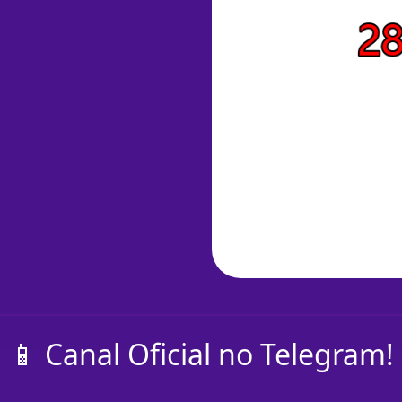
📱 Canal Oficial no Telegram!