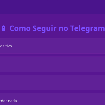
📱 Como Seguir no Telegram
ositivo
erder nada