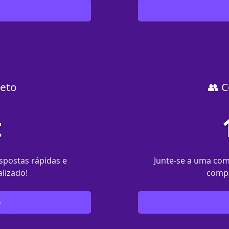
reto
👥 
t
espostas rápidas e
Junte-se a uma com
lizado!
compa
e