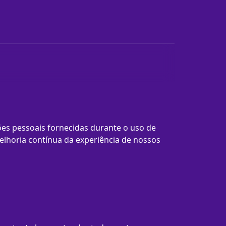
ões pessoais fornecidas durante o uso de
elhoria contínua da experiência de nossos