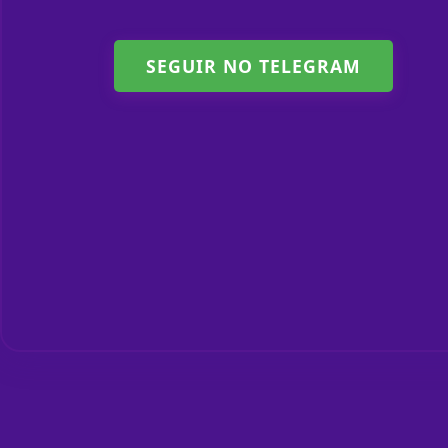
SEGUIR NO TELEGRAM