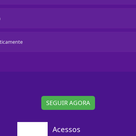
a
aticamente
SEGUIR AGORA
Acessos