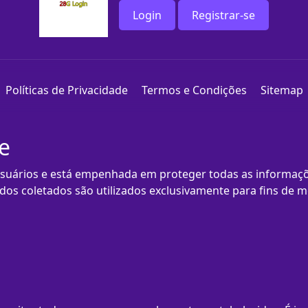
Login
Registrar-se
Políticas de Privacidade
Termos e Condições
Sitemap
de
 usuários e está empenhada em proteger todas as informaç
os coletados são utilizados exclusivamente para fins de m