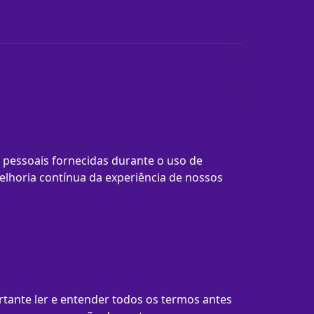
 pessoais fornecidas durante o uso de
elhoria contínua da experiência de nossos
tante ler e entender todos os termos antes