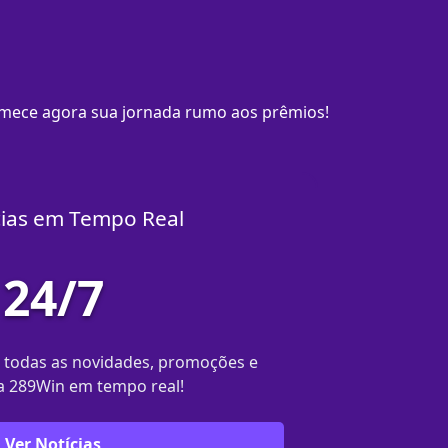
comece agora sua jornada rumo aos prêmios!
cias em Tempo Real
24/7
e todas as novidades, promoções e
a 289Win em tempo real!
Ver Notícias