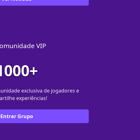
Comunidade VIP
1000+
unidade exclusiva de jogadores e
rtilhe experiências!
Entrar Grupo