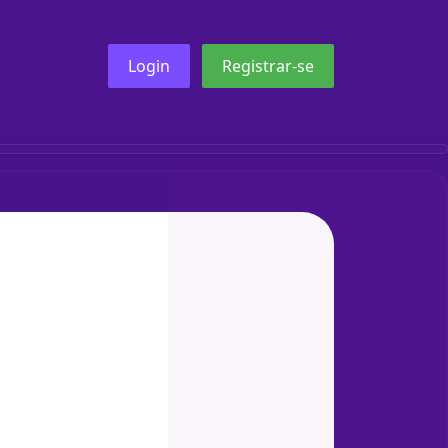
Login
Registrar-se