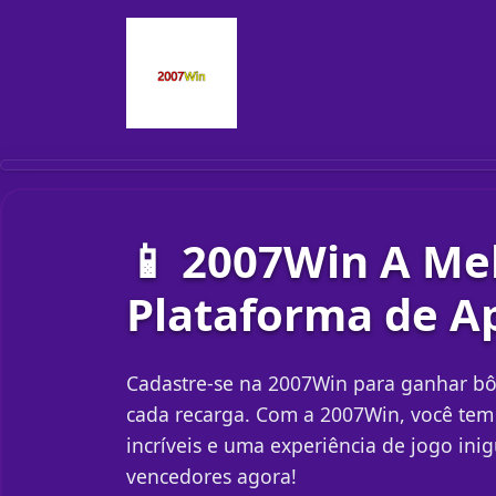
📱 2007Win A Me
Plataforma de A
Cadastre-se na 2007Win para ganhar bô
cada recarga. Com a 2007Win, você tem
incríveis e uma experiência de jogo inig
vencedores agora!