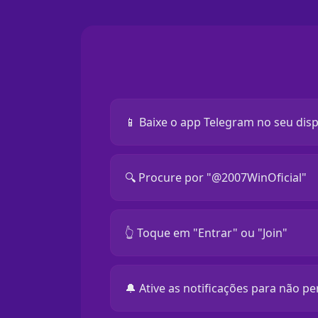
📱 Baixe o app Telegram no seu disp
🔍 Procure por "@2007WinOficial"
👆 Toque em "Entrar" ou "Join"
🔔 Ative as notificações para não p