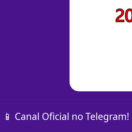
📱 Canal Oficial no Telegram!