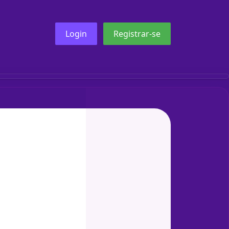
Login
Registrar-se