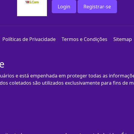
Login
Registrar-se
Políticas de Privacidade
Termos e Condições
Sitemap
de
usuários e está empenhada em proteger todas as informaçõe
os coletados são utilizados exclusivamente para fins de m