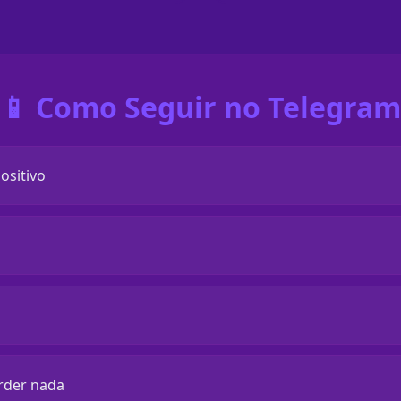
📱 Como Seguir no Telegram
ositivo
erder nada