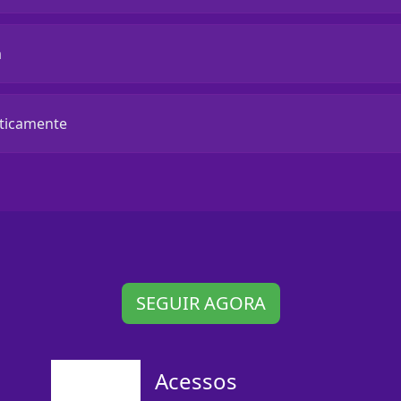
a
aticamente
SEGUIR AGORA
Acessos