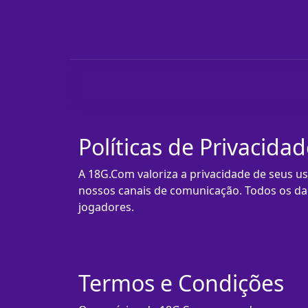
Políticas de Privacida
A 18G.Com valoriza a privacidade de seus 
nossos canais de comunicação. Todos os dad
jogadores.
Termos e Condições