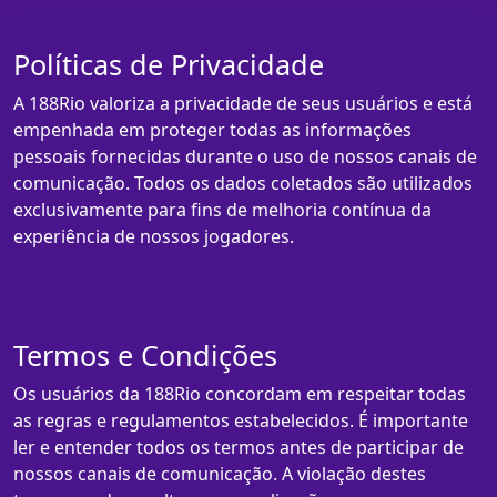
Políticas de Privacidade
A 188Rio valoriza a privacidade de seus usuários e está
empenhada em proteger todas as informações
pessoais fornecidas durante o uso de nossos canais de
comunicação. Todos os dados coletados são utilizados
exclusivamente para fins de melhoria contínua da
experiência de nossos jogadores.
Termos e Condições
Os usuários da 188Rio concordam em respeitar todas
as regras e regulamentos estabelecidos. É importante
ler e entender todos os termos antes de participar de
nossos canais de comunicação. A violação destes