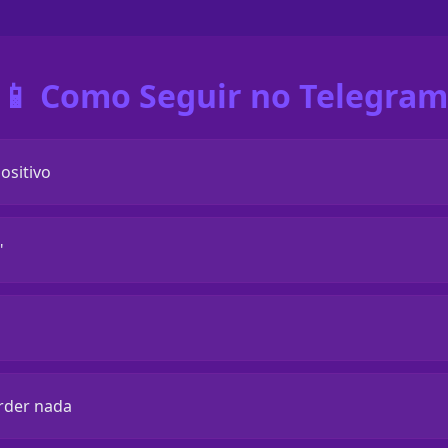
📱 Como Seguir no Telegram
ositivo
"
erder nada