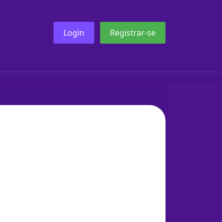
Login
Registrar-se