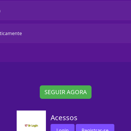
a
aticamente
SEGUIR AGORA
Acessos
Login
Registrar-se