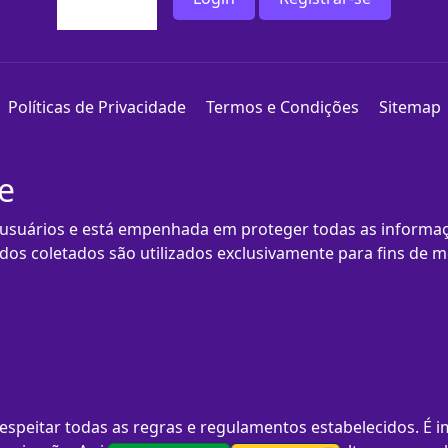
Políticas de Privacidade
Termos e Condições
Sitemap
de
us usuários e está empenhada em proteger todas as informa
os coletados são utilizados exclusivamente para fins de m
speitar todas as regras e regulamentos estabelecidos. É i