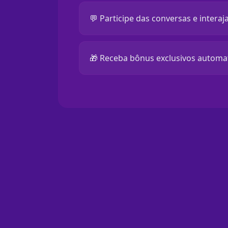
💬 Participe das conversas e interaj
🎁 Receba bônus exclusivos autom