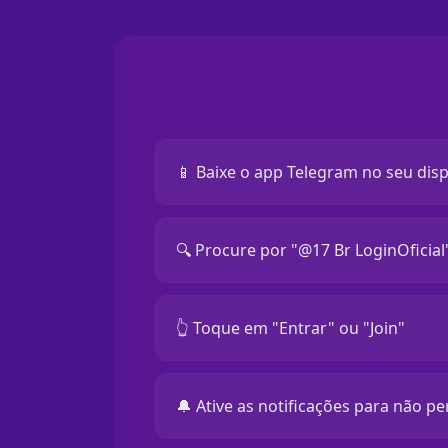
📱 Baixe o app Telegram no seu disp
🔍 Procure por "@17 Br LoginOficial
👆 Toque em "Entrar" ou "Join"
🔔 Ative as notificações para não p