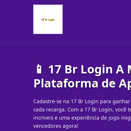
📱 17 Br Login A
Plataforma de A
Cadastre-se na 17 Br Login para ganha
cada recarga. Com a 17 Br Login, você
incríveis e uma experiência de jogo inig
vencedores agora!