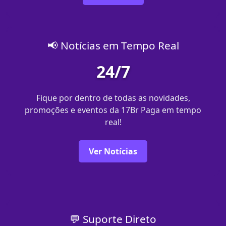
📢 Notícias em Tempo Real
24/7
Fique por dentro de todas as novidades,
promoções e eventos da 17Br Paga em tempo
real!
Ver Notícias
💬 Suporte Direto