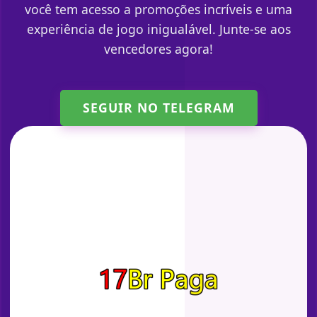
você tem acesso a promoções incríveis e uma
experiência de jogo inigualável. Junte-se aos
vencedores agora!
SEGUIR NO TELEGRAM