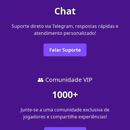
Chat
Suporte direto via Telegram, respostas rápidas e
atendimento personalizado!
Falar Suporte
👥 Comunidade VIP
1000+
Junte-se a uma comunidade exclusiva de
jogadores e compartilhe experiências!