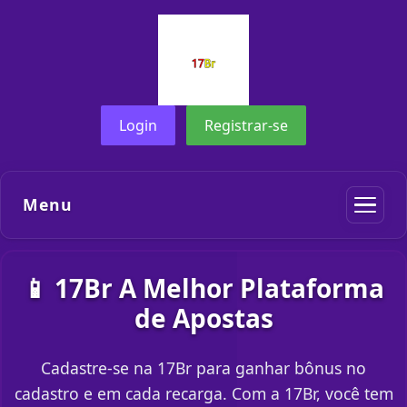
Login
Registrar-se
Menu
📱 17Br A Melhor Plataforma
de Apostas
Cadastre-se na 17Br para ganhar bônus no
cadastro e em cada recarga. Com a 17Br, você tem