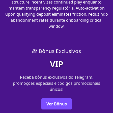
structure incentivizes continued play enquanto
mantém transparency regulatória. Auto-activation
upon qualifying deposit eliminates friction, reduzindo
abandonment rates durante onboarding critical
window.
🎁 Bônus Exclusivos
VIP
Receba bônus exclusivos do Telegram,
promoções especiais e códigos promocionais
únicos!
Ver Bônus