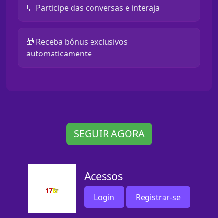
💬 Participe das conversas e interaja
🎁 Receba bônus exclusivos
automaticamente
SEGUIR AGORA
Acessos
Login
Registrar-se