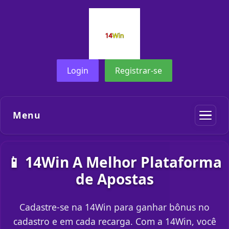
Login
Registrar-se
Menu
📱 14Win A Melhor Plataforma
de Apostas
Cadastre-se na 14Win para ganhar bônus no
cadastro e em cada recarga. Com a 14Win, você