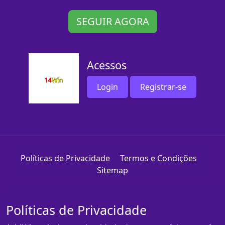
SEGUIR AGORA
Acessos
Login
Registrar-se
Políticas de Privacidade
Termos e Condições
Sitemap
Políticas de Privacidade