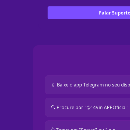
Falar Suport
📱 Baixe o app Telegram no seu disp
🔍 Procure por "@14Vin APPOficial"