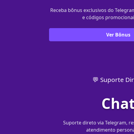
Receba bônus exclusivos do Telegra
e códigos promocionai
Ver Bônus
💬 Suporte Di
Cha
Suporte direto via Telegram, r
atendimento persona