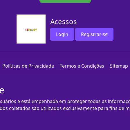
Acessos
Login
Registrar-se
Políticas de Privacidade
Termos e Condições
Sitemap
de
 usuários e está empenhada em proteger todas as informaç
os coletados são utilizados exclusivamente para fins de m