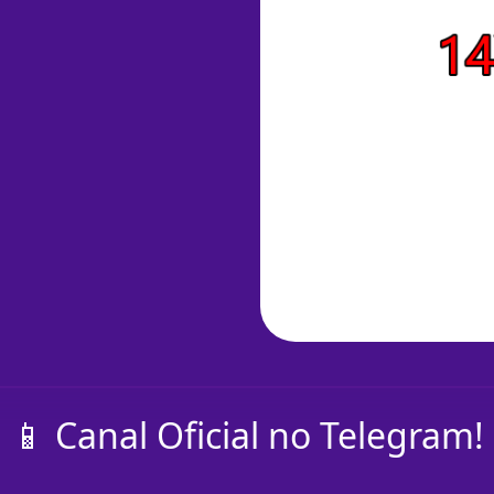
📱 Canal Oficial no Telegram!