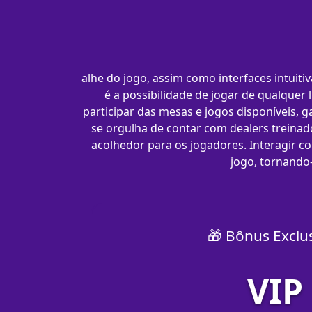
alhe do jogo, assim como interfaces intuit
é a possibilidade de jogar de qualquer
participar das mesas e jogos disponíveis, 
se orgulha de contar com dealers treina
acolhedor para os jogadores. Interagir co
jogo, tornando
🎁 Bônus Exclu
VIP