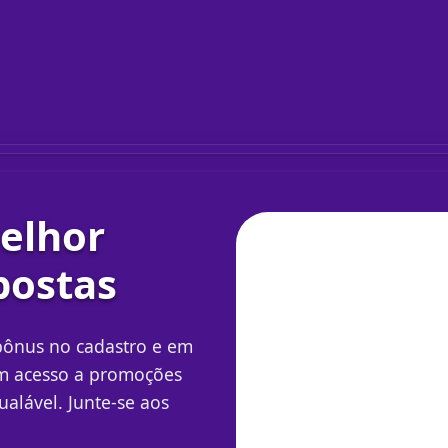
Melhor
postas
bônus no cadastro e em
em acesso a promoções
ualável. Junte-se aos