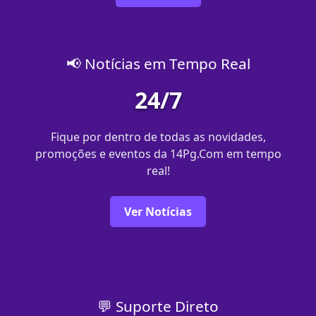
📢 Notícias em Tempo Real
24/7
Fique por dentro de todas as novidades,
promoções e eventos da 14Pg.Com em tempo
real!
Ver Notícias
💬 Suporte Direto