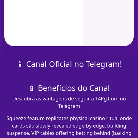
📱 Canal Oficial no Telegram!
📱 Benefícios do Canal
Descubra as vantagens de seguir a 14Pg.Com no
Telegram
Squeeze feature replicates physical casino ritual onde
cards são slowly revealed edge-by-edge, building
suspense. VIP tables offering betting behind (backing