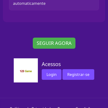
automaticamente
SEGUIR AGORA
Acessos
Login
Registrar-se