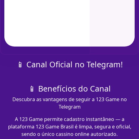
📱 Canal Oficial no Telegram!
📱 Benefícios do Canal
Descubra as vantagens de seguir a 123 Game no
Telegram
A 123 Game permite cadastro instantâneo — a
plataforma 123 Game Brasil é limpa, segura e oficial,
sendo o único cassino online autorizado.