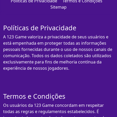
Políticas de Privacidade
Termos e Condições
Sitemap
Políticas de Privacidade
A 123 Game valoriza a privacidade de seus usuários e
está empenhada em proteger todas as informações
pessoais fornecidas durante o uso de nossos canais de
comunicação. Todos os dados coletados são utilizados
exclusivamente para fins de melhoria contínua da
experiência de nossos jogadores.
Termos e Condições
Os usuários da 123 Game concordam em respeitar
todas as regras e regulamentos estabelecidos. É