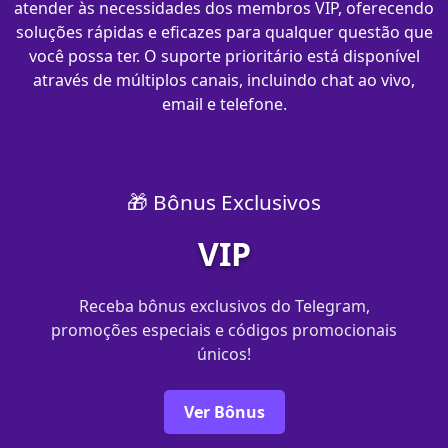
atender às necessidades dos membros VIP, oferecendo
soluções rápidas e eficazes para qualquer questão que
você possa ter. O suporte prioritário está disponível
através de múltiplos canais, incluindo chat ao vivo,
email e telefone.
🎁 Bônus Exclusivos
VIP
Receba bônus exclusivos do Telegram,
promoções especiais e códigos promocionais
únicos!
Ver Bônus