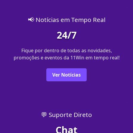
📢 Notícias em Tempo Real
24/7
Fique por dentro de todas as novidades,
promoções e eventos da 11Win em tempo real!
Ver Notícias
💬 Suporte Direto
Chat