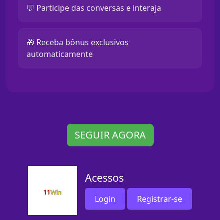
💬 Participe das conversas e interaja
🎁 Receba bônus exclusivos
automaticamente
SEGUIR AGORA
Acessos
Login
Registrar-se