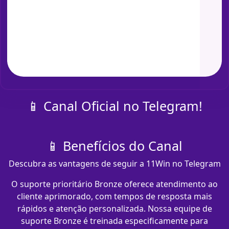
📱 Canal Oficial no Telegram!
📱 Benefícios do Canal
Descubra as vantagens de seguir a 11Win no Telegram
O suporte prioritário Bronze oferece atendimento ao
cliente aprimorado, com tempos de resposta mais
rápidos e atenção personalizada. Nossa equipe de
suporte Bronze é treinada especificamente para