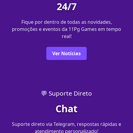
24/7
Fique por dentro de todas as novidades,
promoções e eventos da 11Pg Games em tempo
real!
Ver Notícias
💬 Suporte Direto
Chat
Suporte direto via Telegram, respostas rápidas e
atendimento personalizado!