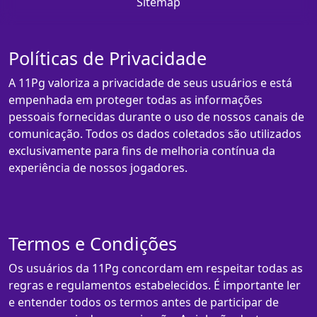
Sitemap
Políticas de Privacidade
A 11Pg valoriza a privacidade de seus usuários e está
empenhada em proteger todas as informações
pessoais fornecidas durante o uso de nossos canais de
comunicação. Todos os dados coletados são utilizados
exclusivamente para fins de melhoria contínua da
experiência de nossos jogadores.
Termos e Condições
Os usuários da 11Pg concordam em respeitar todas as
regras e regulamentos estabelecidos. É importante ler
e entender todos os termos antes de participar de