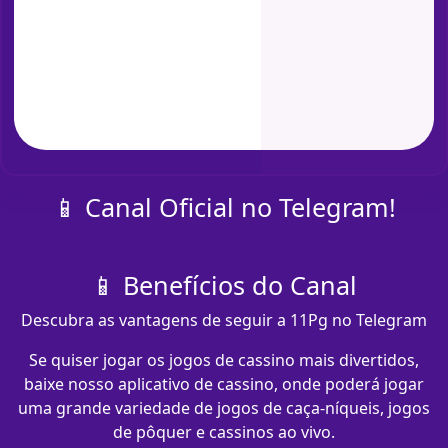
📱 Canal Oficial no Telegram!
📱 Benefícios do Canal
Descubra as vantagens de seguir a 11Pg no Telegram
Se quiser jogar os jogos de cassino mais divertidos,
baixe nosso aplicativo de cassino, onde poderá jogar
uma grande variedade de jogos de caça-níqueis, jogos
de pôquer e cassinos ao vivo.