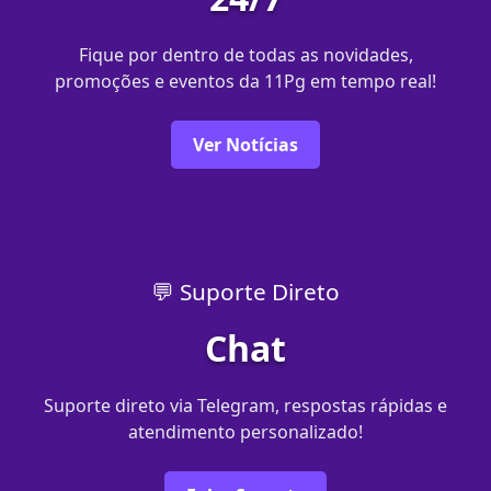
Fique por dentro de todas as novidades,
promoções e eventos da 11Pg em tempo real!
Ver Notícias
💬 Suporte Direto
Chat
Suporte direto via Telegram, respostas rápidas e
atendimento personalizado!