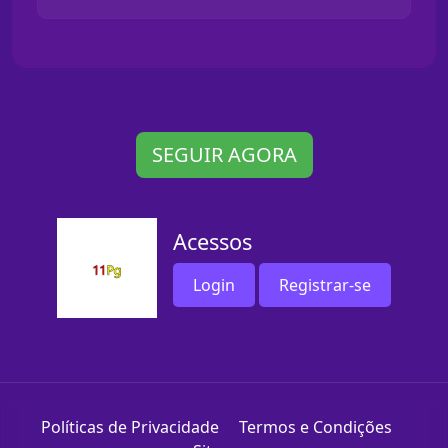
SEGUIR AGORA
Acessos
Login
Registrar-se
Políticas de Privacidade
Termos e Condições