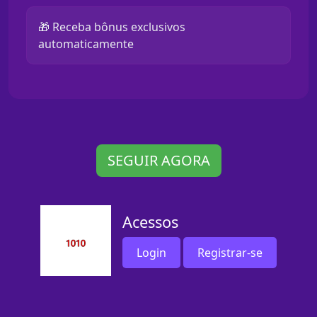
🎁 Receba bônus exclusivos
automaticamente
SEGUIR AGORA
Acessos
Login
Registrar-se