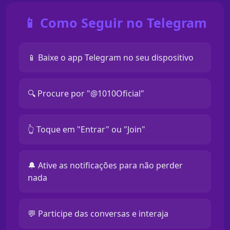
📱 Como Seguir no Telegram
📱 Baixe o app Telegram no seu dispositivo
🔍 Procure por "@1010Oficial"
👆 Toque em "Entrar" ou "Join"
🔔 Ative as notificações para não perder
nada
💬 Participe das conversas e interaja