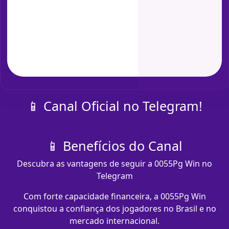
📱 Canal Oficial no Telegram!
📱 Benefícios do Canal
Descubra as vantagens de seguir a 0055Pg Win no
Telegram
Com forte capacidade financeira, a 0055Pg Win
conquistou a confiança dos jogadores no Brasil e no
mercado internacional.