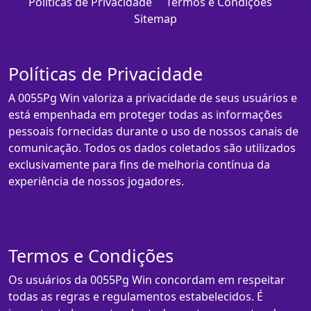
Políticas de Privacidade
Termos e Condições
Sitemap
Políticas de Privacidade
A 0055Pg Win valoriza a privacidade de seus usuários e
está empenhada em proteger todas as informações
pessoais fornecidas durante o uso de nossos canais de
comunicação. Todos os dados coletados são utilizados
exclusivamente para fins de melhoria contínua da
experiência de nossos jogadores.
Termos e Condições
Os usuários da 0055Pg Win concordam em respeitar
todas as regras e regulamentos estabelecidos. É