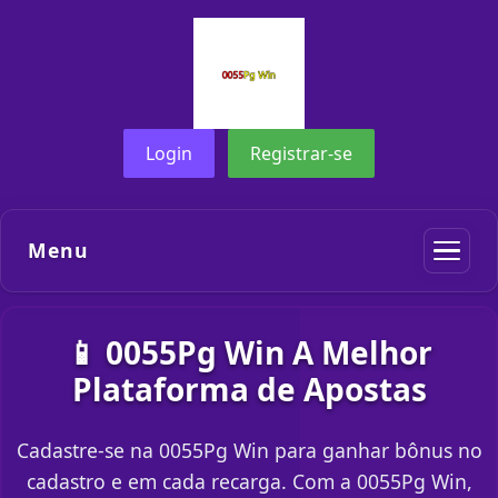
Login
Registrar-se
Menu
📱 0055Pg Win A Melhor
Plataforma de Apostas
Cadastre-se na 0055Pg Win para ganhar bônus no
cadastro e em cada recarga. Com a 0055Pg Win,