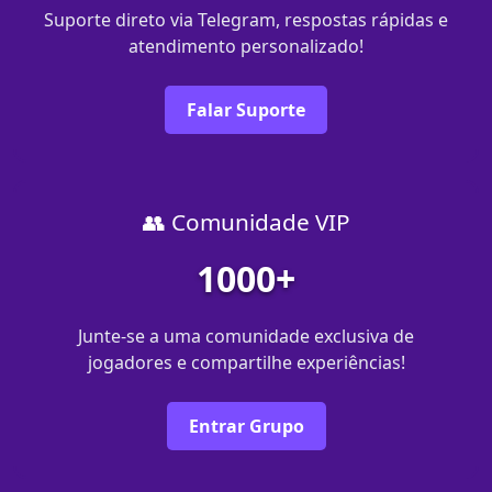
Suporte direto via Telegram, respostas rápidas e
atendimento personalizado!
Falar Suporte
👥 Comunidade VIP
1000+
Junte-se a uma comunidade exclusiva de
jogadores e compartilhe experiências!
Entrar Grupo