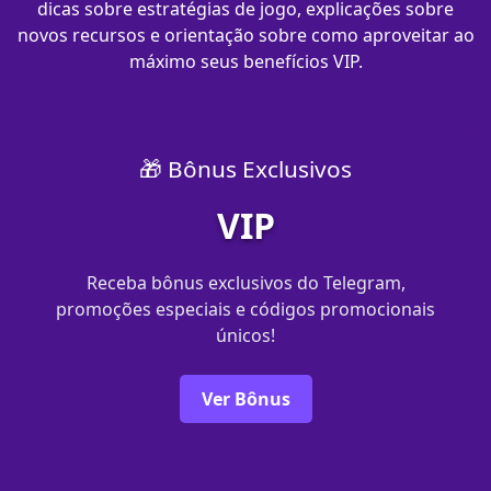
dicas sobre estratégias de jogo, explicações sobre
novos recursos e orientação sobre como aproveitar ao
máximo seus benefícios VIP.
🎁 Bônus Exclusivos
VIP
Receba bônus exclusivos do Telegram,
promoções especiais e códigos promocionais
únicos!
Ver Bônus