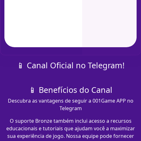
📱 Canal Oficial no Telegram!
📱 Benefícios do Canal
Descubra as vantagens de seguir a 001Game APP no
Telegram
O suporte Bronze também inclui acesso a recursos
educacionais e tutoriais que ajudam você a maximizar
sua experiência de jogo. Nossa equipe pode fornecer