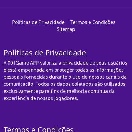
Políticas de Privacidade
Termos e Condições
Sitemap
Políticas de Privacidade
A 001Game APP valoriza a privacidade de seus usuários
e está empenhada em proteger todas as informações
pessoais fornecidas durante o uso de nossos canais de
comunicação. Todos os dados coletados são utilizados
exclusivamente para fins de melhoria contínua da
experiência de nossos jogadores.
Termos e Condições