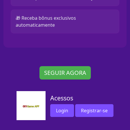
🎁 Receba bônus exclusivos
automaticamente
SEGUIR AGORA
Acessos
Login
Registrar-se