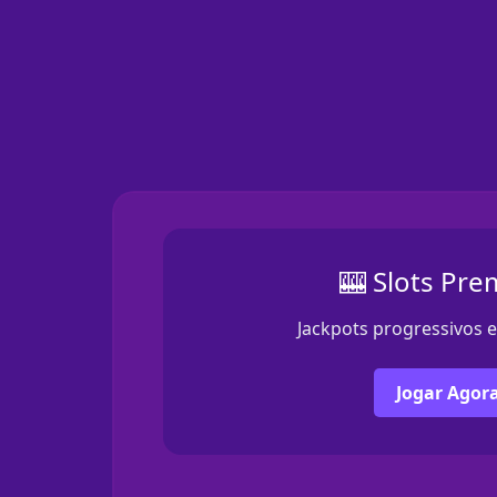
🎰 Slots Pr
Jackpots progressivos e
Jogar Agor