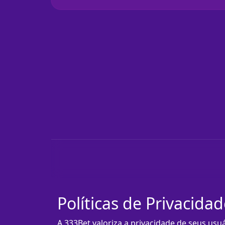
Políticas de Privacida
A 333Bet valoriza a privacidade de seus us