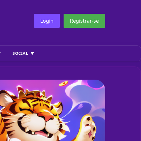
Login
Registrar-se
SOCIAL